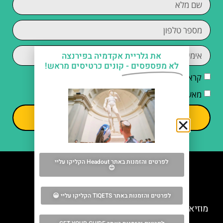
את גלריית אקדמיה בפירנצה
לא מפספסים -
קונים כרטיסים מראש!
קראתי והסכמתי ל
מדיניות הפרטיות
מאשר/ת קבלת דיוור וחומרים פרסומיים
שליחה
לפרטים והזמנות באתר Headout הקליקו עליי
😊
מה אסור לפספס
לפרטים והזמנות באתר TIQETS הקליקו עליי 😀
מוזיאון פרגאמו בפירנצה (Museo Ferragamo)