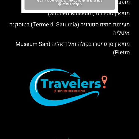
לפרטים והזמנות באתר GET YOUR GUIDE
מופע אופרה שלושת הטנורים בפירנצה
הקליקו עליי 😊
מוזיאון סטיברט (Stibbert Museum)
מעיינות חמים סטורניה (Terme di Saturnia) בטוסקנה
איטליה
מוזיאון סן פייטרו בקולה ואל ד'אלזה (Museum San
Pietro)