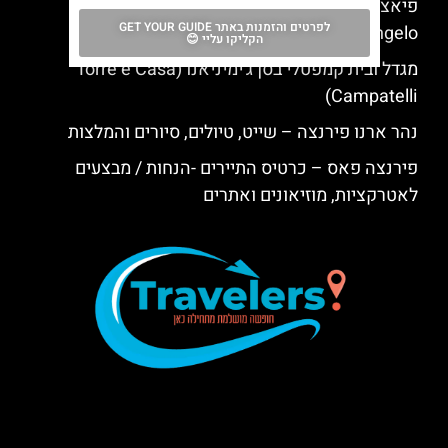
פיאצה מיכאלאנג'לו בפירנצה (Piazzale
לפרטים והזמנות באתר GET YOUR GUIDE
Michelangelo)
הקליקו עליי 😊
מגדל ובית קמפטלי בסן ג'ימיניאנו (Torre e Casa
Campatelli)
נהר ארנו פירנצה – שייט, טיולים, סיורים והמלצות
פירנצה פאס – כרטיס התיירים -הנחות / מבצעים
לאטרקציות, מוזיאונים ואתרים