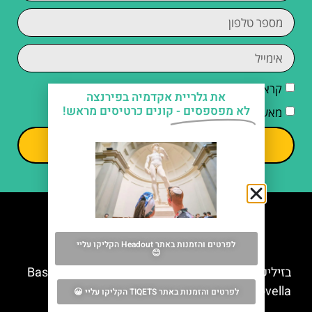
קראתי והסכמתי ל
מדיניות הפרטיות
את גלריית אקדמיה בפירנצה
לא מפספסים -
קונים כרטיסים מראש!
מאשר/ת קבלת דיוור וחומרים פרסומיים
שליחה
מה אסור לפספס
לפרטים והזמנות באתר Headout הקליקו עליי
😊
בזיליקת סנטה מריה נובלה (Basilica di Santa Maria
Novella)
לפרטים והזמנות באתר TIQETS הקליקו עליי 😀