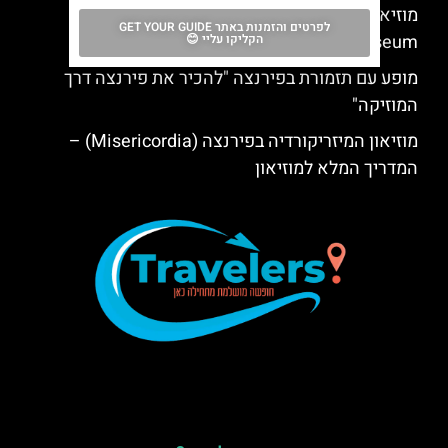
מוזיאון הדואומו של פירנצה (Opera del Duomo
לפרטים והזמנות באתר GET YOUR GUIDE
Museum)
הקליקו עליי 😊
מופע עם תזמורת בפירנצה "להכיר את פירנצה דרך
המוזיקה"
מוזיאון המיזריקורדיה בפירנצה (Misericordia) –
המדריך המלא למוזיאון