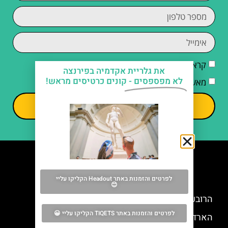
קראתי והסכמתי ל
מדיניות הפרטיות
את גלריית אקדמיה בפירנצה
לא מפספסים -
קונים כרטיסים מראש!
מאשר/ת קבלת דיוור וחומרים פרסומיים
שליחה
מה אסור לפספס
לפרטים והזמנות באתר Headout הקליקו עליי
😊
הרובע היהודי בפירנצה כל מה שצריך לדעת
לפרטים והזמנות באתר TIQETS הקליקו עליי 😀
הארד רוק קפה פירנצה