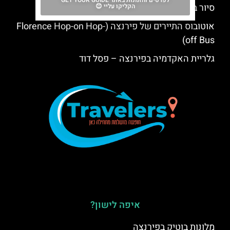
לפרטים והזמנות באתר GET YOUR GUIDE
סיור ברכב גולף בפירנצה
הקליקו עליי 😊
אוטובוס התיירים של פירנצה (Florence Hop-on Hop-
off Bus)
גלריית האקדמיה בפירנצה – פסל דוד
איפה לישון?
מלונות בוטיק בפירנצה