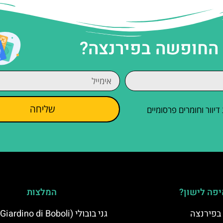
 החופשה בפירנצה?
שליחה
וור וחומרים פרסומיים
פה לישון?
המלצות
 בפירנצה
גני בובולי (Giardino di Boboli)