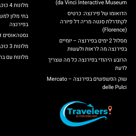
da Vinci Interactive Museum)
מלונות 4 כוכבים בפירנצה
הדואומו של פירנצה: כרטיס
בתי מלון למש
לקתדרלת סנטה מריה דל פיורה
בפירנצה
(Florence)
גסטהאוסים זו
מסלול 2 ימים בפירנצה – יומיים
מלונות 3 כוכבים בפירנצה
בפירנצה מה לראות ולעשות
מלונות עם בר
הרובע היהודי בפירנצה כל מה שצריך
לדעת
שוק הפשפשים בפירנצה – Mercato
delle Pulci