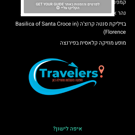
קמפנילה די ג'וטו – מגדל הפעמונים של פירנצה
לפרטים והזמנות באתר GET YOUR GUIDE
הקליקו עליי 😊
נהר ארנו פירנצה – שייט, טיולים, סיורים והמלצות
בזיליקת סנטה קרוצ'ה (Basilica of Santa Croce in
Florence)
מופע מוזיקה קלאסית בפירנצה
איפה לישון?