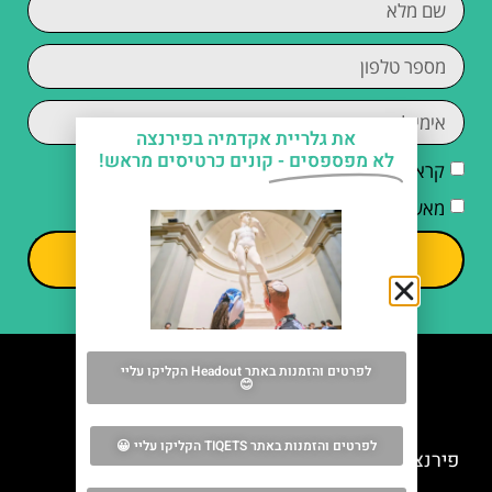
את גלריית אקדמיה בפירנצה
לא מפספסים -
קונים כרטיסים מראש!
קראתי והסכמתי ל
מדיניות הפרטיות
מאשר/ת קבלת דיוור וחומרים פרסומיים
שליחה
לפרטים והזמנות באתר Headout הקליקו עליי
😊
מה אסור לפספס
לפרטים והזמנות באתר TIQETS הקליקו עליי 😀
פירנצה בכריסמס – חג המולד בפירנצה