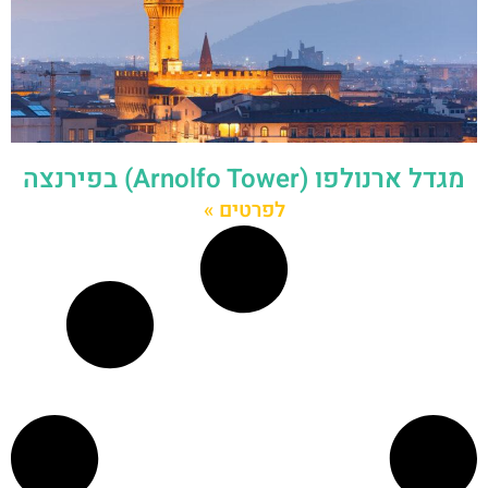
מגדל ארנולפו (Arnolfo Tower) בפירנצה
לפרטים »