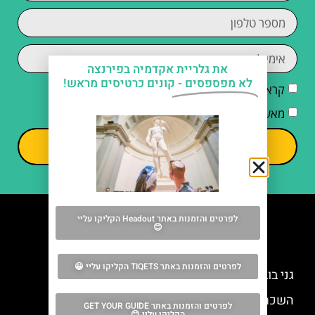
את גלריית אקדמיה בפירנצה
לא מפספסים -
קונים כרטיסים מראש!
קראתי והסכמתי ל
מדיניות הפרטיות
מאשר/ת קבלת דיוור וחומרים פרסומיים
שליחה
לפרטים והזמנות באתר Headout הקליקו עליי
😊
מה אסור לפספס
לפרטים והזמנות באתר TIQETS הקליקו עליי 😀
גני בובולי (Giardino di Boboli)
השכרת אופניים בפירנצה
לפרטים והזמנות באתר GET YOUR GUIDE
הקליקו עליי 😊