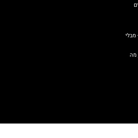
ים
 מבלי
 מה