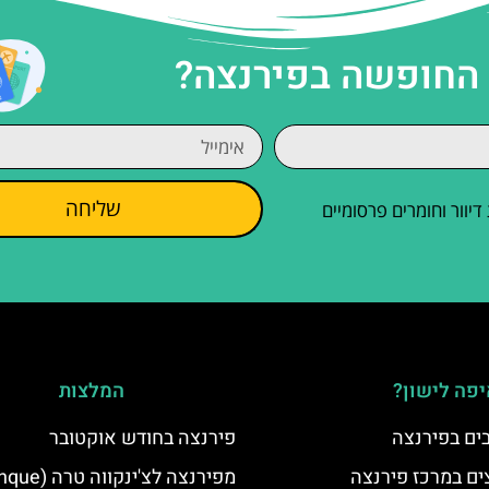
 החופשה בפירנצה?
שליחה
וור וחומרים פרסומיים
פה לישון?
המלצות
פירנצה בחודש אוקטובר
ים במרכז פירנצה
מפירנצה לצ'ינקווה ט