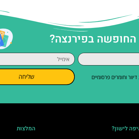
 החופשה בפירנצה?
שליחה
וור וחומרים פרסומיים
פה לישון?
המלצות