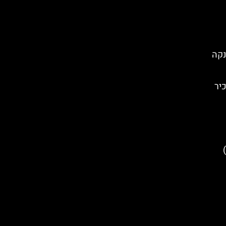
נקה
יר