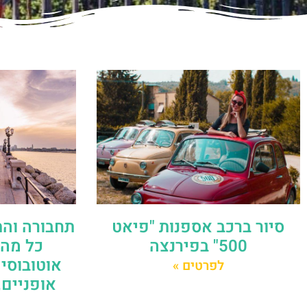
סיור ברכב אספנות "פיאט
תחבורה והת
500" בפירנצה
כל מה 
אוטובוסים
לפרטים »
אופניים,