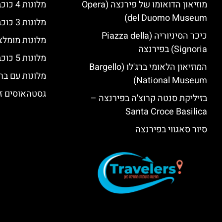
מוזיאון הדואומו של פירנצה (Opera
מלונות 4 כוכבים בפירנצה
del Duomo Museum)
מלונות 3 כוכבים בפירנצה
כיכר הסיניוריה (Piazza della
מלונות מומלצ
Signoria) בפירנצה
מלונות 5 כוכבים יוקרתיים בפירנצה
המוזיאון הלאומי ברג'לו (Bargello
מלונות עם בר
National Museum)
גסטהאוסים זו
בזיליקת סנטה קרוצ'ה בפירנצה –
Santa Croce Basilica
סיור סאגווי בפירנצה