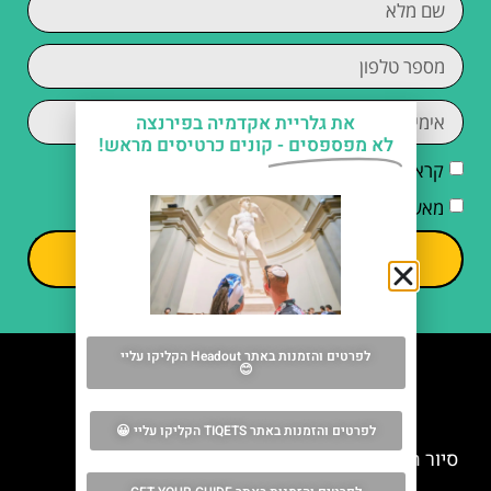
את גלריית אקדמיה בפירנצה
לא מפספסים -
קונים כרטיסים מראש!
קראתי והסכמתי ל
מדיניות הפרטיות
מאשר/ת קבלת דיוור וחומרים פרסומיים
שליחה
לפרטים והזמנות באתר Headout הקליקו עליי
😊
מה אסור לפספס
לפרטים והזמנות באתר TIQETS הקליקו עליי 😀
סיור היכרות רגלי בפירנצה