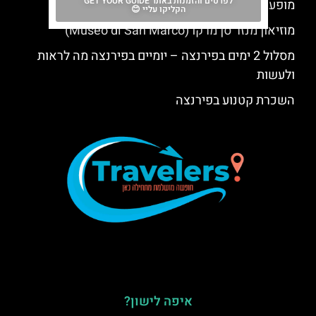
לפרטים והזמנות באתר GET YOUR GUIDE
מופע אופרה שלושת הטנורים בפירנצה
הקליקו עליי 😊
מוזיאון מנזר סן מרקו (Museo di San Marco)
מסלול 2 ימים בפירנצה – יומיים בפירנצה מה לראות
ולעשות
השכרת קטנוע בפירנצה
איפה לישון?