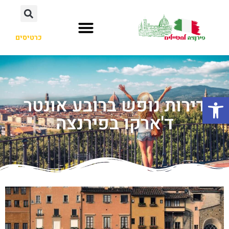
כרטיסים
פתח סרגל נגישות
דירות נופש ברובע אונטר
ד'ארקו בפירנצה