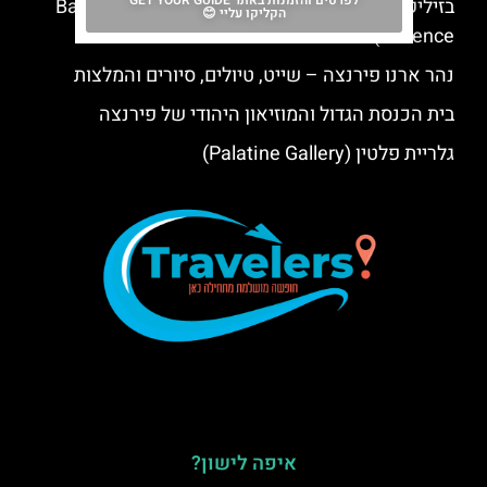
לפרטים והזמנות באתר GET YOUR GUIDE
בזיליקת סנטה קרוצ'ה (Basilica of Santa Croce in
הקליקו עליי 😊
Florence)
נהר ארנו פירנצה – שייט, טיולים, סיורים והמלצות
בית הכנסת הגדול והמוזיאון היהודי של פירנצה
גלריית פלטין (Palatine Gallery)
איפה לישון?