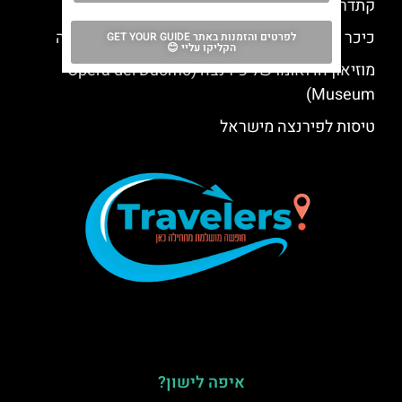
קתדרלת סיינה (Duomo di Siena)
כיכר הסיניוריה (Piazza della Signoria) בפירנצה
לפרטים והזמנות באתר GET YOUR GUIDE
הקליקו עליי 😊
מוזיאון הדואומו של פירנצה (Opera del Duomo
Museum)
טיסות לפירנצה מישראל
איפה לישון?