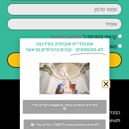
קראתי והסכמתי ל
מדיניות הפרטיות
את גלריית אקדמיה בפירנצה
מאשר/ת קבלת דיוור וחומרים פרסומיים
לא מפספסים -
קונים כרטיסים מראש!
שליחה
מה אסור לפספס
לפרטים והזמנות באתר Headout הקליקו עליי
😊
המוזיאון הלאומי ברג'לו (Bargello National
Museum)
לפרטים והזמנות באתר TIQETS הקליקו עליי 😀