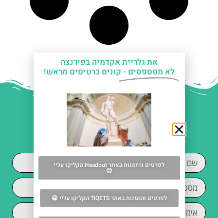
את גלריית אקדמיה בפירנצה
לא מפספסים -
קונים כרטיסים מראש!
עזרה עם תכנון החופשה
בפירנצה?
לפרטים והזמנות באתר Headout הקליקו עליי
😊
לפרטים והזמנות באתר TIQETS הקליקו עליי 😀