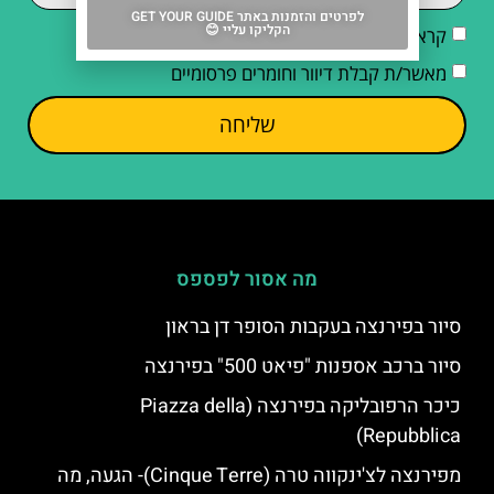
לפרטים והזמנות באתר GET YOUR GUIDE
הקליקו עליי 😊
קראתי והסכמתי ל
מדיניות הפרטיות
מאשר/ת קבלת דיוור וחומרים פרסומיים
שליחה
מה אסור לפספס
סיור בפירנצה בעקבות הסופר דן בראון
סיור ברכב אספנות "פיאט 500" בפירנצה
כיכר הרפובליקה בפירנצה (Piazza della
Repubblica)
מפירנצה לצ'ינקווה טרה (Cinque Terre)- הגעה, מה