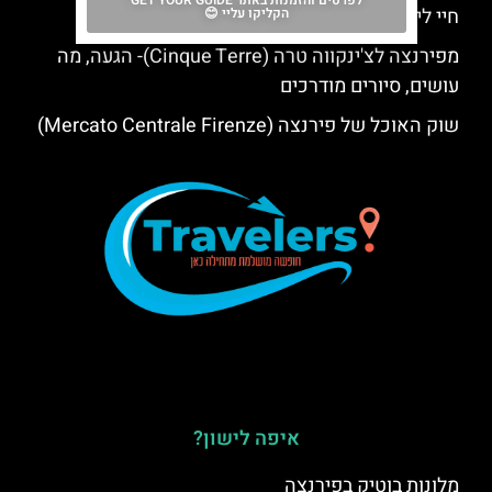
לפרטים והזמנות באתר GET YOUR GUIDE
חיי לילה בפירנצה- המדריך המקיף
הקליקו עליי 😊
מפירנצה לצ'ינקווה טרה (Cinque Terre)- הגעה, מה
עושים, סיורים מודרכים
שוק האוכל של פירנצה (Mercato Centrale Firenze)
איפה לישון?
מלונות בוטיק בפירנצה