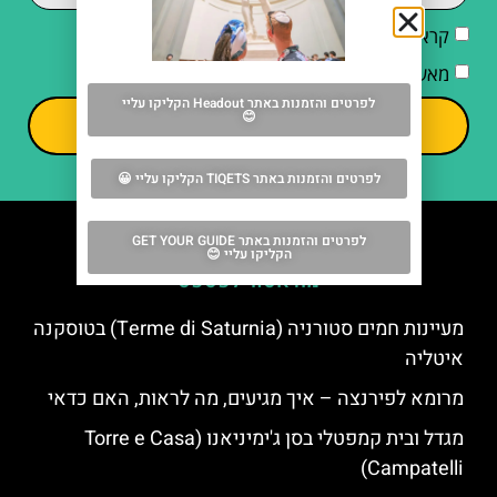
קראתי והסכמתי ל
מדיניות הפרטיות
מאשר/ת קבלת דיוור וחומרים פרסומיים
לפרטים והזמנות באתר Headout הקליקו עליי
😊
שליחה
לפרטים והזמנות באתר TIQETS הקליקו עליי 😀
לפרטים והזמנות באתר GET YOUR GUIDE
הקליקו עליי 😊
מה אסור לפספס
מעיינות חמים סטורניה (Terme di Saturnia) בטוסקנה
איטליה
מרומא לפירנצה – איך מגיעים, מה לראות, האם כדאי
מגדל ובית קמפטלי בסן ג'ימיניאנו (Torre e Casa
Campatelli)