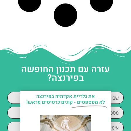
עזרה עם תכנון החופשה
בפירנצה?
את גלריית אקדמיה בפירנצה
לא מפספסים -
קונים כרטיסים מראש!