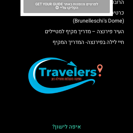
הרובע היהודי בפירנצה כל מה שצריך לדעת
לפרטים והזמנות באתר GET YOUR GUIDE
הקליקו עליי 😊
כרטיסים לכיפת הבזיליקה של קתדרלת פירנצה
(Brunelleschi's Dome)
העיר פירנצה – מדריך מקיף למטיילים
חיי לילה בפירנצה- המדריך המקיף
איפה לישון?