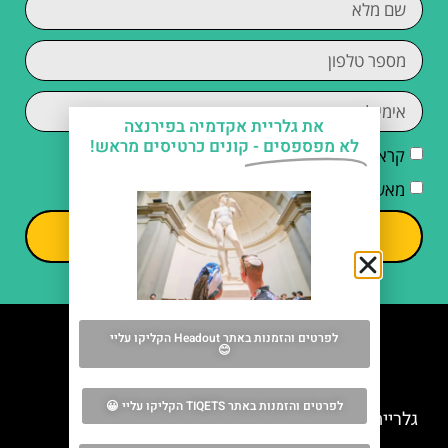
את גלריית אקדמיה בפירנצה
לא מפספסים -
קונים כרטיסים מראש!
קראתי והסכמתי ל
מדיניות הפרטיות
מאשר/ת קבלת דיוור וחומרים פרסומיים
שליחה
לפרטים והזמנות באתר Headout הקליקו עליי
😊
מה אסור לפספס
לפרטים והזמנות באתר TIQETS הקליקו עליי 😀
גלריית אופיצי בפירנצה