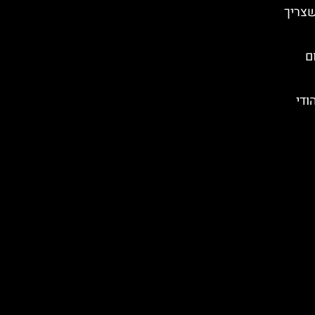
שצריך
ם
ודי