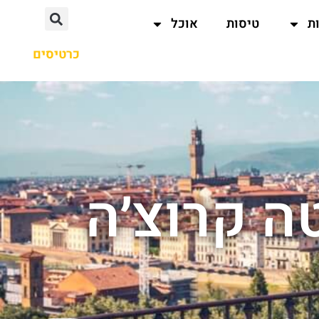
ת
טיסות
אוכל
כרטיסים
ה קרוצ׳ה