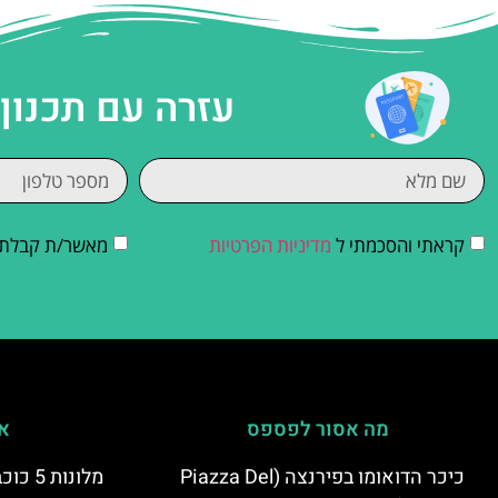
עזרה עם תכנון
קראתי והסכמתי ל
מדיניות הפרטיות
מאשר/ת קבלת די
מה אסור לפספס
אי
כיכר הדואומו בפירנצה (Piazza Del
מלונות 5 כוכבים יוקרתיים בפירנצה