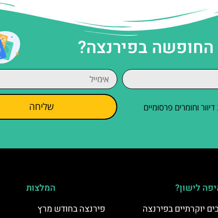
 החופשה בפירנצה?
שליחה
וור וחומרים פרסומיים
פה לישון?
המלצות
פירנצה בחודש מרץ