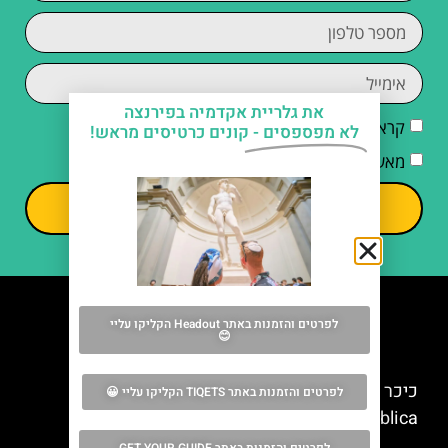
את גלריית אקדמיה בפירנצה
קראתי והסכמתי ל
מדיניות הפרטיות
לא מפספסים -
קונים כרטיסים מראש!
מאשר/ת קבלת דיוור וחומרים פרסומיים
שליחה
לפרטים והזמנות באתר Headout הקליקו עליי
😊
מה אסור לפספס
כיכר הרפובליקה בפירנצה (Piazza della
לפרטים והזמנות באתר TIQETS הקליקו עליי 😀
Repubblica)