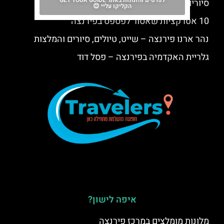
לפרטים והזמנות באתר GET YOUR GUIDE
סיורים חינמיים בפירנצה על בסיס טיפים למדריך
הקליקו עליי 😊
10 אטרקציות שאסור לפספס בפירנצה
נהר ארנו פירנצה – שייט, טיולים, סיורים והמלצות
גלריית האקדמיה בפירנצה – פסל דוד
איפה לישון?
מלונות מומלצים במרכז פירנצה