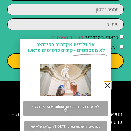
קראתי והסכמתי ל
מדיניות הפרטיות
את גלריית אקדמיה בפירנצה
מאשר/ת קבלת דיוור וחומרים פרסומיים
לא מפספסים -
קונים כרטיסים מראש!
שליחה
מה אסור לפספס
לפרטים והזמנות באתר Headout הקליקו עליי
😊
מוזיאון פאלאצו סטרוצי (Strozzi Palace) בפירנצה –
כרטיס כניסה למוזיאון
לפרטים והזמנות באתר TIQETS הקליקו עליי 😀