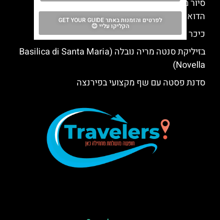
סיור מודרך בפירנצה: הכיפה של ברונלסקי ומתחם
הדואומו בעיר (Florence)
לפרטים והזמנות באתר GET YOUR GUIDE
הקליקו עליי 😊
כיכר הדואומו בפירנצה (Piazza Del Duomo)
בזיליקת סנטה מריה נובלה (Basilica di Santa Maria
Novella)
סדנת פסטה עם שף מקצועי בפירנצה