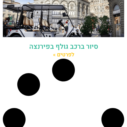
סיור ברכב גולף בפירנצה
לפרטים »