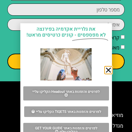
את גלריית אקדמיה בפירנצה
לא מפספסים -
קונים כרטיסים מראש!
קראתי והסכמתי ל
מדיניות הפרטיות
מאשר/ת קבלת דיוור וחומרים פרסומיים
שליחה
לפרטים והזמנות באתר Headout הקליקו עליי
😊
מה אסור לפספס
לפרטים והזמנות באתר TIQETS הקליקו עליי 😀
מוזיאון HZERO בפירנצה
מגדל ארנולפו (Arnolfo Tower) בפירנצה
לפרטים והזמנות באתר GET YOUR GUIDE
הקליקו עליי 😊