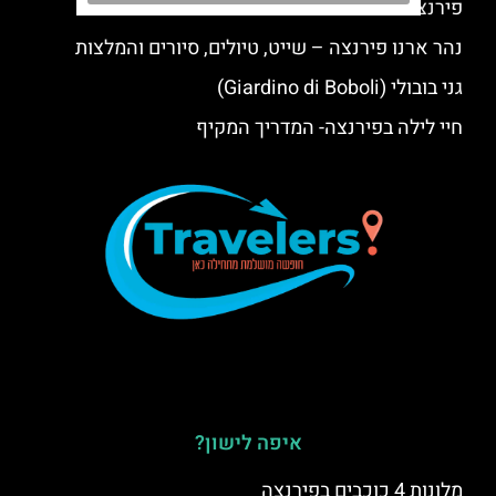
פירנצה בכריסמס – חג המולד בפירנצה
נהר ארנו פירנצה – שייט, טיולים, סיורים והמלצות
גני בובולי (Giardino di Boboli)
חיי לילה בפירנצה- המדריך המקיף
איפה לישון?
מלונות 4 כוכבים בפירנצה