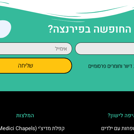
 החופשה בפירנצה?
שליחה
וור וחומרים פרסומיים
פה לישון?
המלצות
פחות עם ילדים
קפלת מדיצ'י (Medici Chapels)