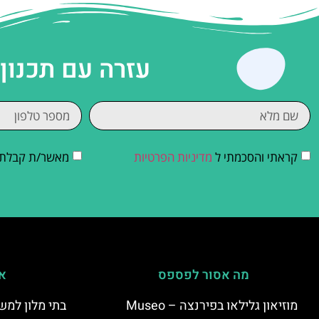
עזרה עם תכנון
קראתי והסכמתי ל
מדיניות הפרטיות
מאשר/ת קבלת די
מה אסור לפספס
אי
מוזיאון גלילאו בפירנצה – Museo
בתי מלון למש