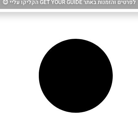
לפרטים והזמנות באתר GET YOUR GUIDE הקליקו עליי 😊