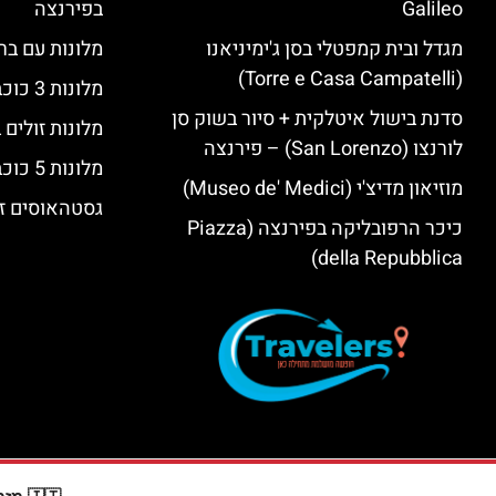
Galileo
בפירנצה
מגדל ובית קמפטלי בסן ג'ימיניאנו
מלונות עם בר
(Torre e Casa Campatelli)
מלונות 3 כוכבים בפירנצה
סדנת בישול איטלקית + סיור בשוק סן
מלונות זולים
לורנצו (San Lorenzo) – פירנצה
מלונות 5 כוכבים יוקרתיים בפירנצה
מוזיאון מדיצ'י (Museo de' Medici)
גסטהאוסים זו
כיכר הרפובליקה בפירנצה (Piazza
della Repubblica)