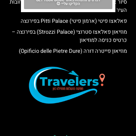
לפרטים והזמנות באתר GET YOUR GUIDE
סיור אופניים חשמליים בפירנצה – סיור מודרך ברחובות
הקליקו עליי 😊
העיר
פאלאצו פיטי (ארמון פיטי) Pitti Palace בפירנצה
מוזיאון פאלאצו סטרוצי (Strozzi Palace) בפירנצה –
כרטיס כניסה למוזיאון
מוזיאון פייטרה דורה (Opificio delle Pietre Dure)