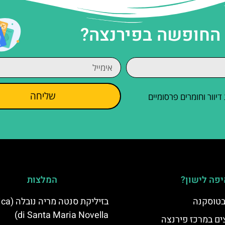
 החופשה בפירנצה?
שליחה
וור וחומרים פרסומיים
פה לישון?
המלצות
 בטוסקנה
בזיליקת סנט
di Santa Maria Novella)
ים במרכז פירנצה