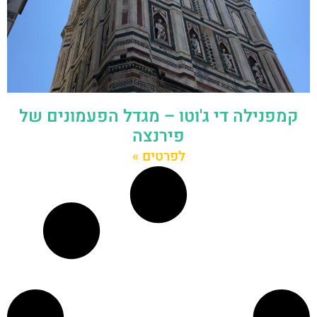
קמפנילה די ג'וטו – מגדל הפעמונים של
פירנצה
לפרטים »