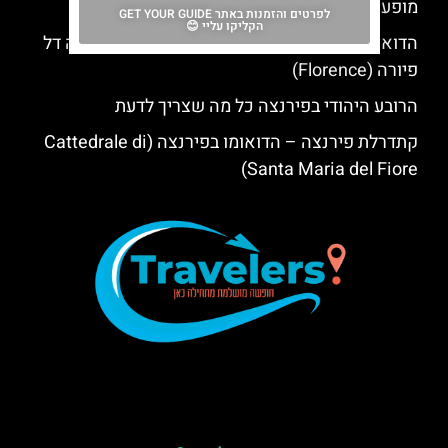
מופע אופרה בכנסיית סנטה מונקה בפירנצה
לפרטים והזמנות באתר GET YOUR GUIDE
הקליקו עליי 😊
הדואומו של פירנצה: כרטיס לקתדרלת סנטה מריה דל
פיורה (Florence)
הרובע היהודי בפירנצה כל מה שצריך לדעת
קתדרלת פירנצה – הדואומו בפירנצה (Cattedrale di
Santa Maria del Fiore)