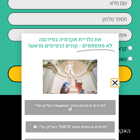
את גלריית אקדמיה בפירנצה
לא מפספסים -
קונים כרטיסים מראש!
קראתי והסכמתי ל
מדיניות הפרטיות
מאשר/ת קבלת דיוור וחומרים פרסומיים
שליחה
לפרטים והזמנות באתר Headout הקליקו עליי
😊
מה אסור לפספס
לפרטים והזמנות באתר TIQETS הקליקו עליי 😀
האקווריום של ליבורנו (Acquario di Livorno)