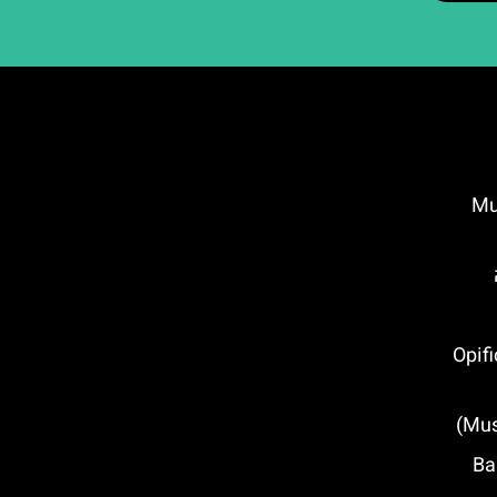
ירנצה (Museo
Opificio dell
 (Bargello