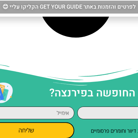
לפרטים והזמנות באתר GET YOUR GUIDE הקליקו עליי 😊
 החופשה בפירנצה?
שליחה
וור וחומרים פרסומיים