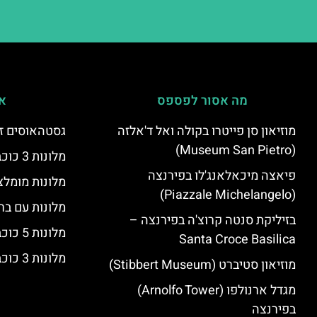
מה אסור לפספס
אי
מוזיאון סן פייטרו בקולה ואל ד'אלזה
גסטהאוסים זו
(Museum San Pietro)
מלונות 3 כוכבים בפירנצה
פיאצה מיכאלאנג'לו בפירנצה
מלונות מומלצ
(Piazzale Michelangelo)
מלונות עם בר
בזיליקת סנטה קרוצ'ה בפירנצה –
מלונות 5 כוכבים יוקרתיים בפירנצה
Santa Croce Basilica
מלונות 3 כוכבים בפירנצה
מוזיאון סטיברט (Stibbert Museum)
מגדל ארנולפו (Arnolfo Tower)
בפירנצה