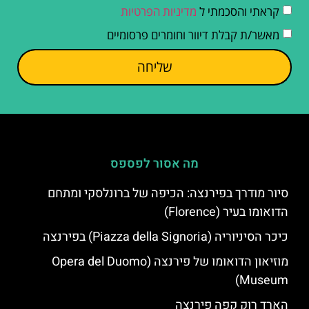
קראתי והסכמתי ל
מדיניות הפרטיות
מאשר/ת קבלת דיוור וחומרים פרסומיים
שליחה
מה אסור לפספס
סיור מודרך בפירנצה: הכיפה של ברונלסקי ומתחם
הדואומו בעיר (Florence)
כיכר הסיניוריה (Piazza della Signoria) בפירנצה
מוזיאון הדואומו של פירנצה (Opera del Duomo
Museum)
הארד רוק קפה פירנצה