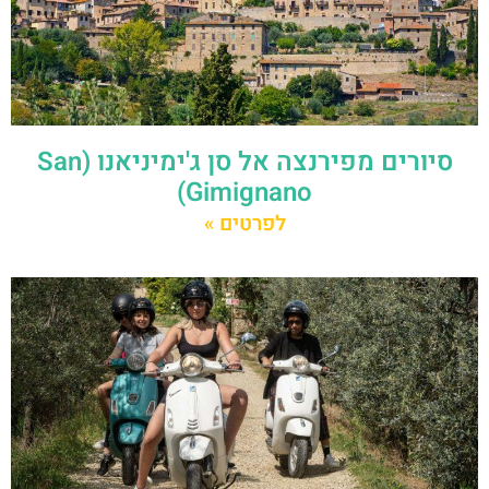
סיורים מפירנצה אל סן ג'ימיניאנו (San
Gimignano)
לפרטים »