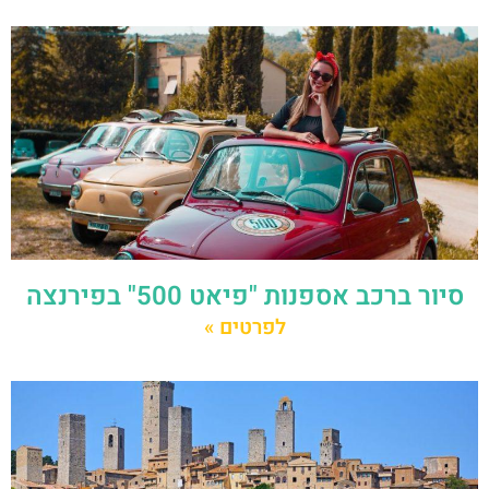
סיור ברכב אספנות "פיאט 500" בפירנצה
לפרטים »