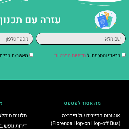
עזרה עם תכנון
קראתי והסכמתי ל
מדיניות הפרטיות
מאשר/ת קבלת די
מה אסור לפספס
אי
אוטובוס התיירים של פירנצה
מלונות מומלצ
(Florence Hop-on Hop-off Bus)
דירות נופש ב