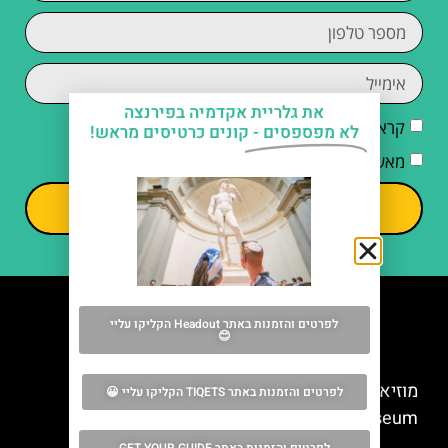
את גלריית אקדמיה בפירנצה
קראתי והסכמתי ל
מדיניות הפרטיות
לא מפספסים -
קונים כרטיסים מראש!
מאשר/ת קבלת דיוור וחומרים פרסומיים
שליחה
לפרטים והזמנות באתר Headout הקליקו עליי
😊
מה אסור לפספס
מוזיאון הדואומו של פירנצה (Opera del Duomo
לפרטים והזמנות באתר TIQETS הקליקו עליי 😀
Museum)