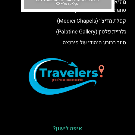
לפרטים והזמנות באתר GET YOUR GUIDE
מוזיאון הכדורגל של פירנצה (Italian Football
הקליקו עליי 😊
Museum Coverciano)
קפלת מדיצ'י (Medici Chapels)
גלריית פלטין (Palatine Gallery)
סיור ברובע היהודי של פירנצה
איפה לישון?