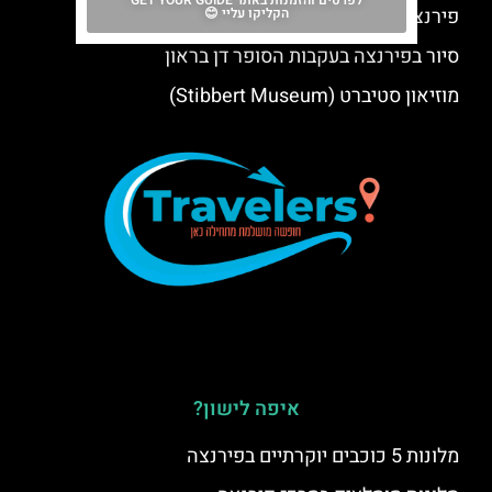
לפרטים והזמנות באתר GET YOUR GUIDE
פירנצה בכריסמס – חג המולד בפירנצה
הקליקו עליי 😊
סיור בפירנצה בעקבות הסופר דן בראון
מוזיאון סטיברט (Stibbert Museum)
איפה לישון?
מלונות 5 כוכבים יוקרתיים בפירנצה