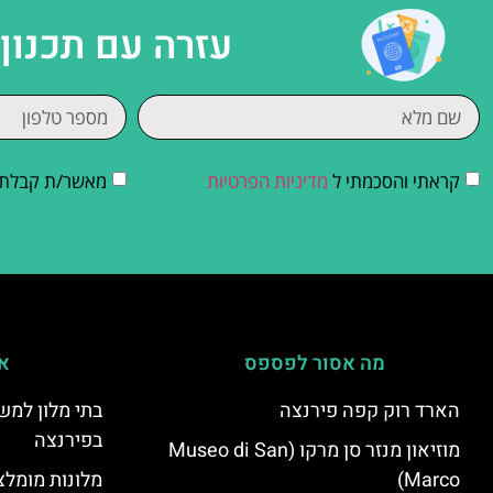
עזרה עם תכנון
קראתי והסכמתי ל
מדיניות הפרטיות
מאשר/ת קבלת די
מה אסור לפספס
אי
הארד רוק קפה פירנצה
בתי מלון למש
בפירנצה
מוזיאון מנזר סן מרקו (Museo di San
Marco)
מלונות מומלצ