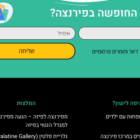
 החופשה בפירנצה?
שליחה
וור וחומרים פרסומיים
פה לישון?
המלצות
פחות עם ילדים
מפירנצה לפיזה – הגעה מפירנ
למגדל הנטוי בפיזה
ים במרכז פירנצה
גלריית פלטין (Palatine Gallery)