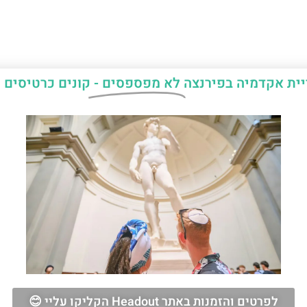
יית אקדמיה בפירנצה
לא מפספסים -
קונים כרטיסים 
לפרטים והזמנות באתר Headout הקליקו עליי 😊