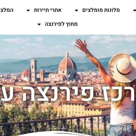
מלונות מומלצים
אתרי תיירות
המלצו
מחוץ לפירנצה
כז פירנצה ע