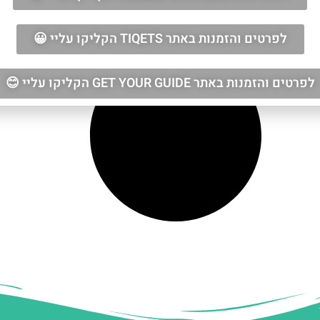
לפרטים והזמנות באתר TIQETS הקליקו עליי 😀
לפרטים והזמנות באתר GET YOUR GUIDE הקליקו עליי 😊