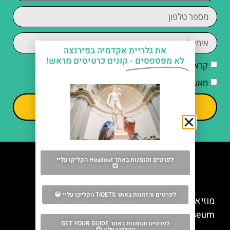
את גלריית אקדמיה בפירנצה
לא מפספסים -
קונים כרטיסים מראש!
קראתי והסכמתי ל
מדיניות הפרטיות
מאשר/ת קבלת דיוור וחומרים פרסומיים
שליחה
לפרטים והזמנות באתר Headout הקליקו עליי
😊
מה אסור לפספס
לפרטים והזמנות באתר TIQETS הקליקו עליי 😀
מוזיאון הדואומו של פירנצה (Opera del Duomo
Museum)
לפרטים והזמנות באתר GET YOUR GUIDE
הקליקו עליי 😊