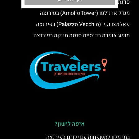
סדנת בישול איטלקית בפירנצה
מגדל ארנולפו (Arnolfo Tower) בפירנצה
פאלאצו וקיו (Palazzo Vecchio) בפירנצה
מופע אופרה בכנסיית סנטה מונקה בפירנצה
איפה לישון?
בתי מלון למשפחות עם ילדים בפירנצה