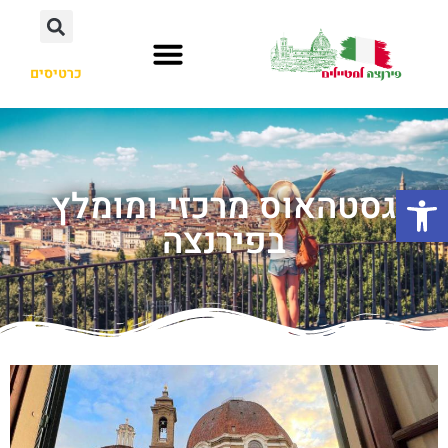
כרטיסים
פתח סרגל נגישות
גסטהאוס מרכזי ומומלץ
בפירנצה