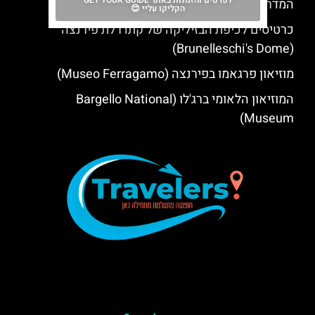
לפרטים והזמנות באתר GET YOUR GUIDE
המדריך המלא למוזיאון
הקליקו עליי 😊
כרטיסים לכיפת הבזיליקה של קתדרלת פירנצה
(Brunelleschi's Dome)
מוזיאון פרגאמו בפירנצה (Museo Ferragamo)
המוזיאון הלאומי ברג'לו (Bargello National
Museum)