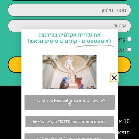
את גלריית אקדמיה בפירנצה
קראתי והסכמתי ל
מדיניות הפרטיות
לא מפספסים -
קונים כרטיסים מראש!
מאשר/ת קבלת דיוור וחומרים פרסומיים
שליחה
לפרטים והזמנות באתר Headout הקליקו עליי
😊
מה אסור לפספס
10 אטרקציות שאסור לפספס בפירנצה
לפרטים והזמנות באתר TIQETS הקליקו עליי 😀
מוזיאון המיזריקורדיה בפירנצה (Misericordia) –