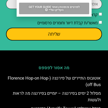
לפרטים והזמנות באתר GET YOUR GUIDE
הקליקו עליי 😊
קראתי והסכמתי ל
מדיניות הפרטיות
מאשר/ת קבלת דיוור וחומרים פרסומיים
שליחה
מה אסור לפספס
אוטובוס התיירים של פירנצה (Florence Hop-on Hop-
off Bus)
מסלול 2 ימים בפירנצה – יומיים בפירנצה מה לראות
ולעשות