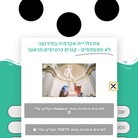
את גלריית אקדמיה בפירנצה
לא מפספסים -
קונים כרטיסים מראש!
עזרה עם תכנון החופשה
בפירנצה?
לפרטים והזמנות באתר Headout הקליקו עליי
😊
לפרטים והזמנות באתר TIQETS הקליקו עליי 😀