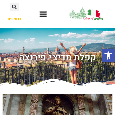
כרטיסים
פתח סרגל נגישות
קפלת מדיצ'י פירנצה