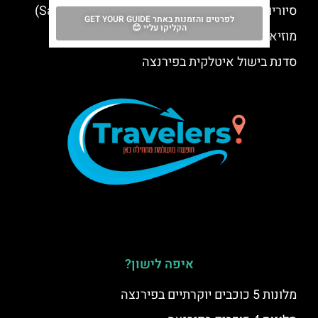
סיורים מפירנצה אל סן ג'ימיניאנו (San Gimignano)
לפרטים והזמנות באתר GET YOUR GUIDE
הקליקו עליי 😊
מוזיאון גלילאו בפירנצה – Museo Galileo
סדנת בישול איטלקית בפירנצה
איפה לישון?
מלונות 5 כוכבים יוקרתיים בפירנצה