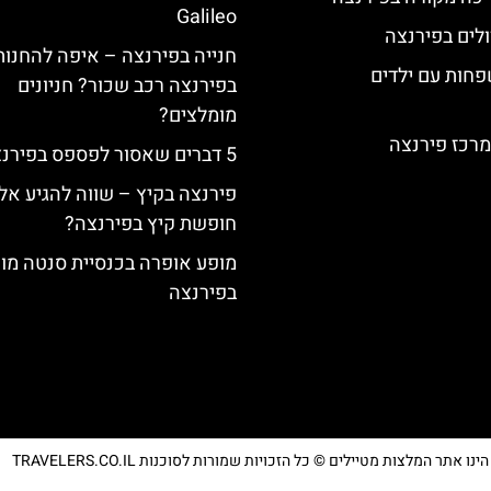
Galileo
לים בפירנצה
חנייה בפירנצה – איפה להחנות
פחות עם ילדים
בפירנצה רכב שכור? חניונים
מומלצים?
מרכז פירנצה
5 דברים שאסור לפספס בפירנצה
פירנצה בקיץ – שווה להגיע אל
חופשת קיץ בפירנצה?
מופע אופרה בכנסיית סנטה מו
בפירנצה
נו אתר המלצות מטיילים © כל הזכויות שמורות לסוכנות TRAVELERS.CO.IL