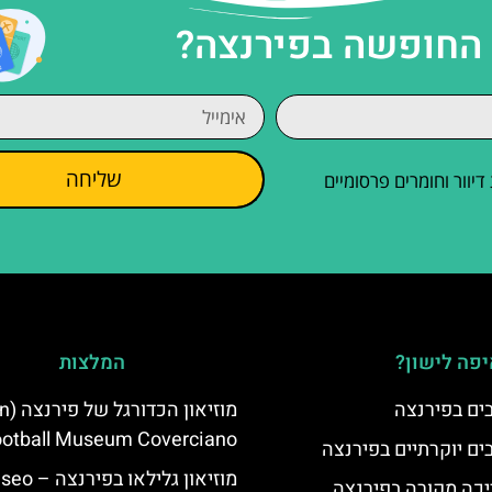
 החופשה בפירנצה?
שליחה
וור וחומרים פרסומיים
פה לישון?
המלצות
מוזיאון
otball Museum Coverciano)
מוזיאון גלילאו בפ
יכה מקורה בפירנצה