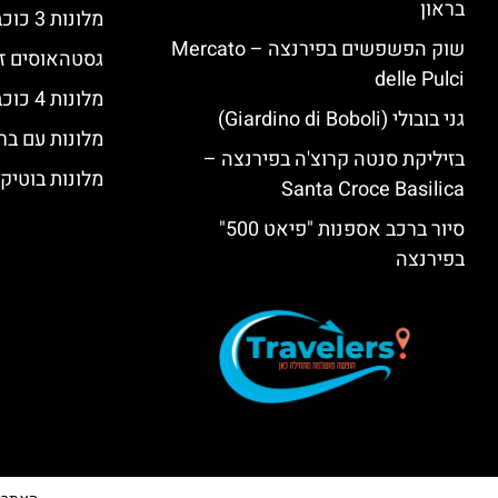
בראון
מלונות 3 כוכבים בפירנצה
שוק הפשפשים בפירנצה – Mercato
גסטהאוסים זו
delle Pulci
מלונות 4 כוכבים בפירנצה
גני בובולי (Giardino di Boboli)
מלונות עם בר
בזיליקת סנטה קרוצ'ה בפירנצה –
מלונות בוטיק
Santa Croce Basilica
סיור ברכב אספנות "פיאט 500"
בפירנצה