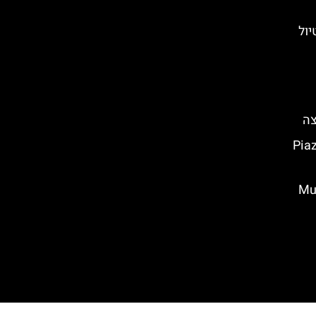
יול
קה בפירנצה (Piazza
ירנצה – Museo