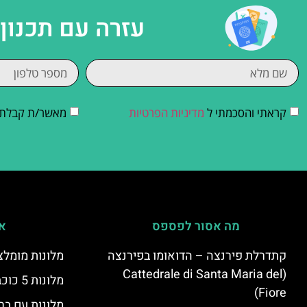
עזרה עם תכנון
קראתי והסכמתי ל
מדיניות הפרטיות
מאשר/ת קבלת די
מה אסור לפספס
אי
קתדרלת פירנצה – הדואומו בפירנצה
מלונות מומלצ
(Cattedrale di Santa Maria del
מלונות 5 כוכבים יוקרתיים בפירנצה
Fiore)
מלונות עם בר