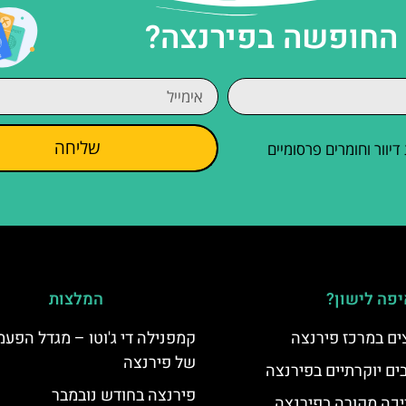
 החופשה בפירנצה?
שליחה
וור וחומרים פרסומיים
פה לישון?
המלצות
ים במרכז פירנצה
קמפנילה די ג'וטו – מגדל הפעמ
של פירנצה
פירנצה בחודש נובמבר
יכה מקורה בפירנצה