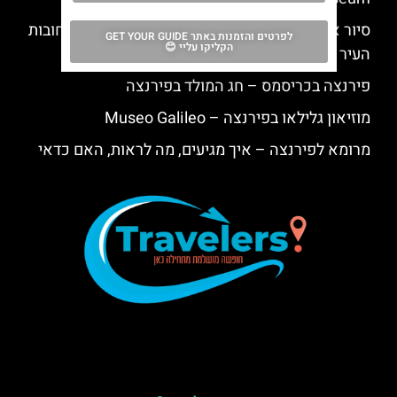
סיור אופניים חשמליים בפירנצה – סיור מודרך ברחובות
לפרטים והזמנות באתר GET YOUR GUIDE
הקליקו עליי 😊
העיר
פירנצה בכריסמס – חג המולד בפירנצה
מוזיאון גלילאו בפירנצה – Museo Galileo
מרומא לפירנצה – איך מגיעים, מה לראות, האם כדאי