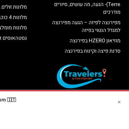
Terre)- הגעה, מה עושים, סיורים
מלונות זולים
מודרכים
מלונות 4 כוכבים בפירנצה
מפירנצה לפיזה – הגעה מפירנצה
מלונות מומלצ
למגדל הנטוי בפיזה
גסטהאוסים זו
מוזיאון HZERO בפירנצה
סדנת פיצה וקינוח בפירנצה
🇮🇹 מזמינים דרך Booking? קבלו
×
האתר הי