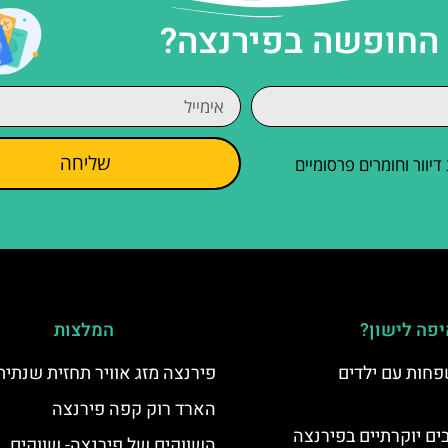
 החופשה בפירנצה?
שליחה
וור וחומרים פרסומיים
פה לישון?
המלצות
פחות עם ילדים
פירנצה מזג אוויר תחזית שנתית
הארד רוק קפה פירנצה
השווקים של פירנצה- שווקים