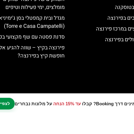
 בטוסקנה
מומלצים, ימי פעילות וטיפים
מגדל ובית קמפטלי בסן ג'ימיניא
(Torre e Casa Campatelli)
ים במרכז פירנצה
סדנת פסטה עם שף מקצועי בפ
לים בפירנצה
פירנצה בקיץ – שווה להגיע אל
חופשת קיץ בפירנצה?
עד 15% הנחה
על מלונות נבחרים
לצפיי
נו אתר המלצות מטיילים © כל הזכויות שמורות לסוכנות TRAVELERS.CO.IL