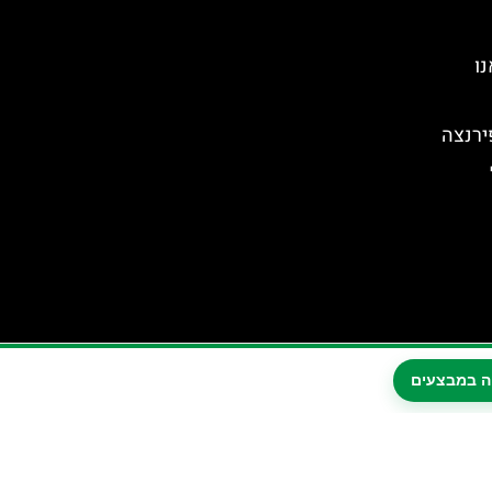
נו
ירנצה
ה במבצעים