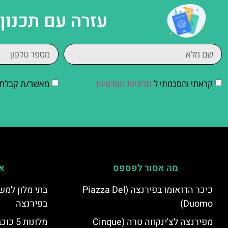
עזרה עם תכנון
קראתי והסכמתי ל
מדיניות הפרטיות
מאשר/ת קבלת די
מה אסור לפספס
אי
כיכר הדואומו בפירנצה (Piazza Del
בתי מלון למש
Duomo)
בפירנצה
מפירנצה לצ'ינקווה טרה (Cinque
מלונות 5 כוכבים יוקרתיים בפירנצה