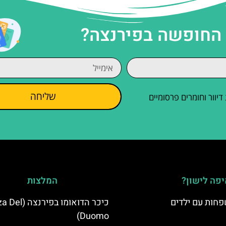
 החופשה בפירנצה?
שליחה
וור וחומרים פרסומיים
פה לישון?
המלצות
פחות עם ילדים
כיכר הדואומו בפיר
Duomo)