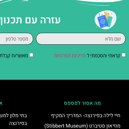
עזרה עם תכנון
קראתי והסכמתי ל
מדיניות הפרטיות
מאשר/ת קבלת די
מה אסור לפספס
אי
חיי לילה בפירנצה- המדריך המקיף
בתי מלון למש
בפירנצה
מוזיאון סטיברט (Stibbert Museum)