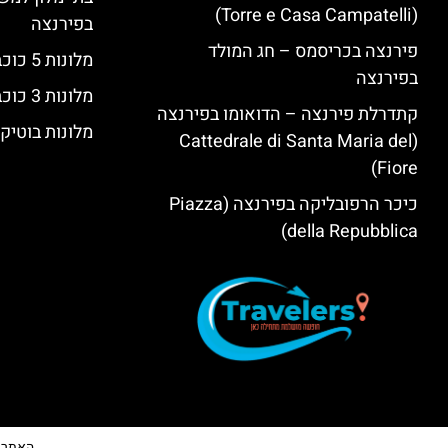
(Torre e Casa Campatelli)
בפירנצה
פירנצה בכריסמס – חג המולד
מלונות 5 כוכבים יוקרתיים בפירנצה
בפירנצה
מלונות 3 כוכבים בפירנצה
קתדרלת פירנצה – הדואומו בפירנצה
מלונות בוטיק
(Cattedrale di Santa Maria del
Fiore)
כיכר הרפובליקה בפירנצה (Piazza
della Repubblica)
האתר הי