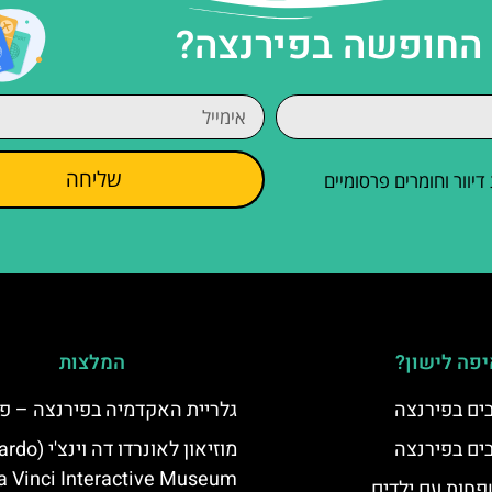
 החופשה בפירנצה?
שליחה
וור וחומרים פרסומיים
פה לישון?
המלצות
גלריית האקדמיה בפירנצה – פס
מוזיאון לאונרדו 
a Vinci Interactive Museum)
פחות עם ילדים