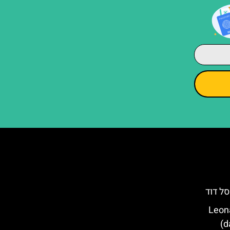
ל דוד
דה וינצ'י (Leonardo
d