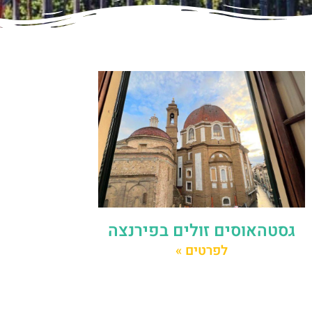
גסטהאוסים זולים בפירנצה
לפרטים »