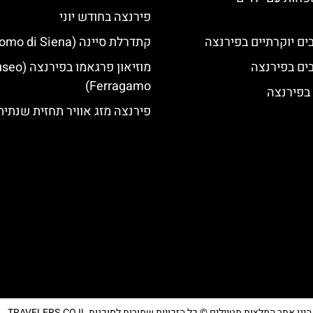
פירנצה בחודש יוני
קתדרלת סיינה (Duomo di Siena)
מוזיאון פרגאמו בפ
Ferragamo)
 בפירנצה
פירנצה מזג אוויר תחזית שנתית
נו אתר המלצות מטיילים © כל הזכויות שמורות לסוכנות TRAVELERS.CO.IL