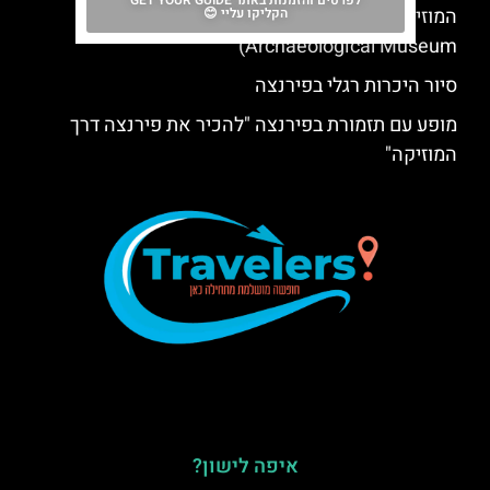
לפרטים והזמנות באתר GET YOUR GUIDE
המוזיאון הארכאולוגי הלאומי בפירנצה (National
הקליקו עליי 😊
Archaeological Museum)
סיור היכרות רגלי בפירנצה
מופע עם תזמורת בפירנצה "להכיר את פירנצה דרך
המוזיקה"
איפה לישון?