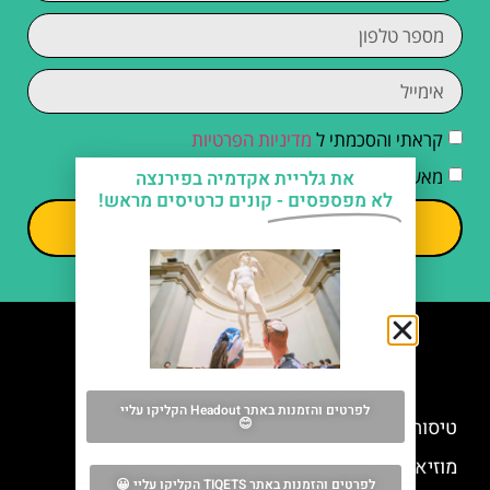
קראתי והסכמתי ל
מדיניות הפרטיות
מאשר/ת קבלת דיוור וחומרים פרסומיים
את גלריית אקדמיה בפירנצה
לא מפספסים -
קונים כרטיסים מראש!
שליחה
מה אסור לפספס
לפרטים והזמנות באתר Headout הקליקו עליי
טיסות לפירנצה מישראל
😊
מוזיאון מנזר סן מרקו (Museo di San Marco)
לפרטים והזמנות באתר TIQETS הקליקו עליי 😀