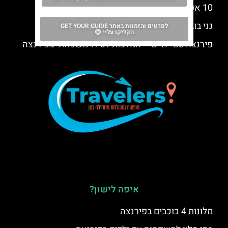
10 אטרקציות שאסור לפספס בפירנצה
גני בובולי (Giardino di Boboli)
לפרטים והזמנות באתר GET YOUR GUIDE
הקליקו עליי 😊
פירנצה עם ילדים – המלצות לטיול משפחתי בפירנצה
איפה לישון?
מלונות 4 כוכבים בפירנצה