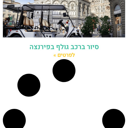
סיור ברכב גולף בפירנצה
לפרטים »